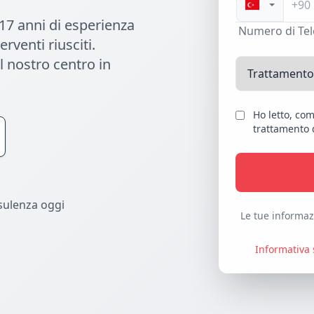
 17 anni di esperienza
Numero di Te
rventi riusciti.
l nostro centro in
Ho letto, co
trattamento d
sulenza oggi
Le tue informazi
Informativa 