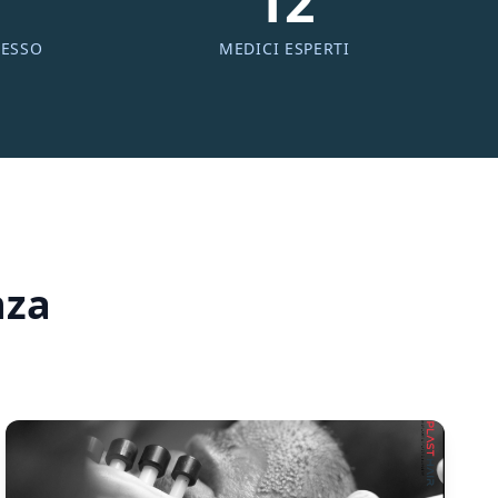
12
CESSO
MEDICI ESPERTI
nza