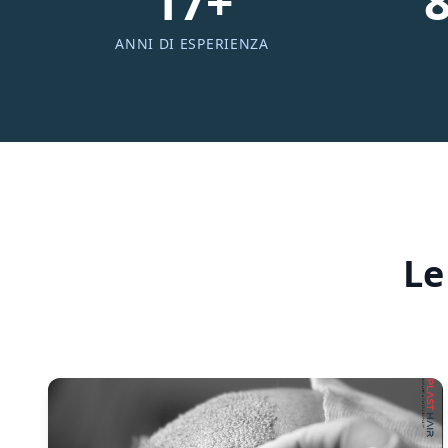
17+
ANNI DI ESPERIENZA
Le