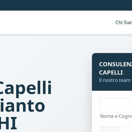
Chi Si
CONSULEN
CAPELLI
Capelli
Il nostro team 
pianto
HI
Nome e Cogn