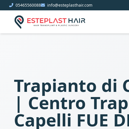
05465560088
info@esteplasthair.com
Trapianto di 
| Centro Tra
Capelli FUE D