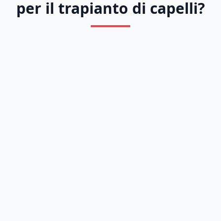
per il trapianto di capelli?
Previous
Next