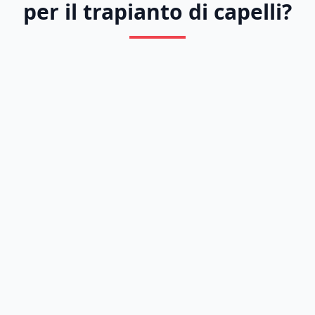
per il trapianto di capelli?
Previous
Next