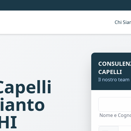
Chi Si
CONSULEN
CAPELLI
Capelli
Il nostro team 
pianto
HI
Nome e Cogn