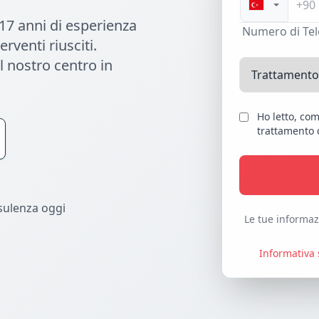
 17 anni di esperienza
Numero di Te
rventi riusciti.
l nostro centro in
Ho letto, co
trattamento d
sulenza oggi
Le tue informazi
Informativa 