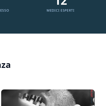
12
CESSO
MEDICI ESPERTI
nza