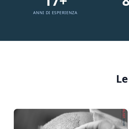
17+
ANNI DI ESPERIENZA
Le