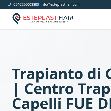
05465560088
info@esteplasthair.com
Trapianto di 
| Centro Tra
Capelli FUE D