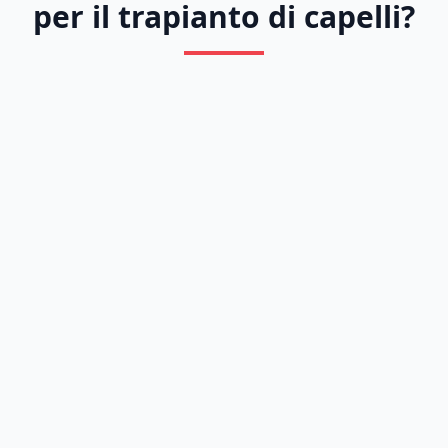
per il trapianto di capelli?
Previous
Next