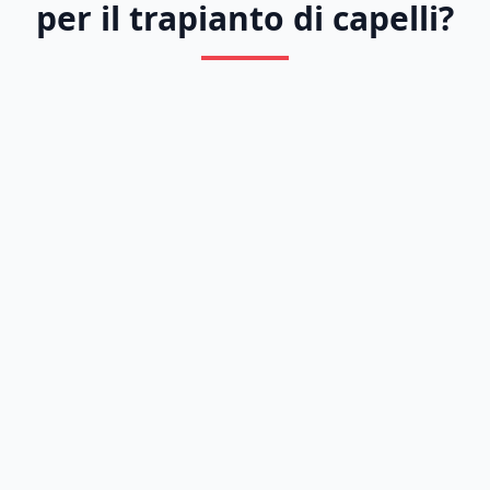
per il trapianto di capelli?
Previous
Next