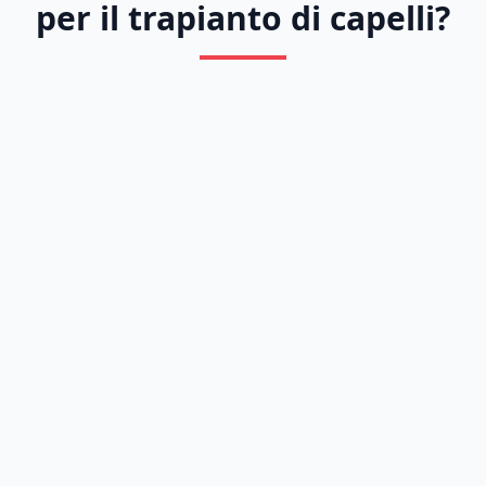
per il trapianto di capelli?
Previous
Next