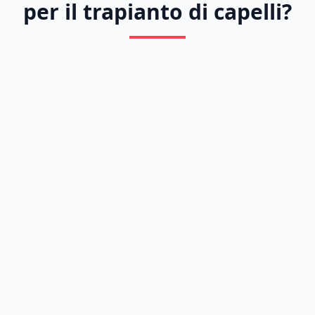
per il trapianto di capelli?
Previous
Next