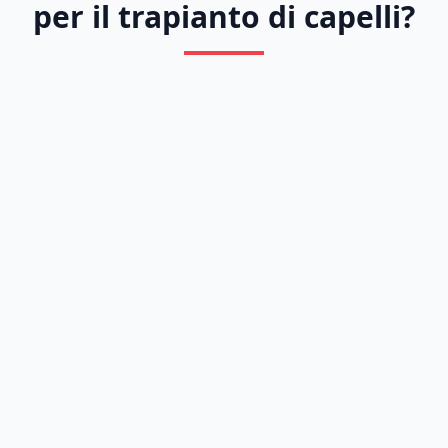
per il trapianto di capelli?
Previous
Next