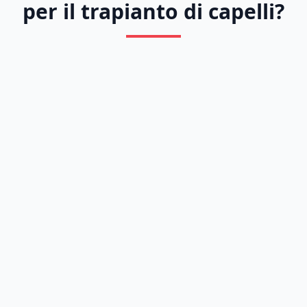
per il trapianto di capelli?
Previous
Next